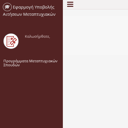
Εφαρμογή Υποβολής
-->
Αιτήσεων Μεταπτυχιακών
Καλωσήρθατε,
Προγράμματα Μεταπτυχιακών
Σπουδών